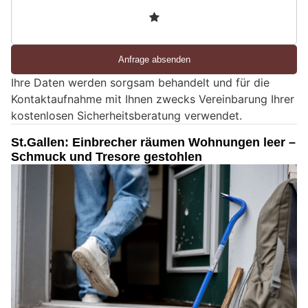
n
3
d
S
i
e
Ihre Daten werden sorgsam behandelt und für die
e
Kontaktaufnahme mit Ihnen zwecks Vereinbarung Ihrer
i
kostenlosen Sicherheitsberatung verwendet.
n
M
St.Gallen: Einbrecher räumen Wohnungen leer –
e
Schmuck und Tresore gestohlen
n
s
c
h
?
D
a
n
n