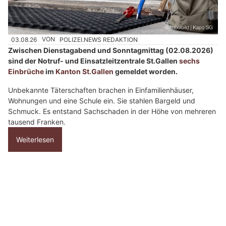
w
ä
h
03.08.26
VON
POLIZEI.NEWS REDAKTION
l
Zwischen Dienstagabend und Sonntagmittag (02.08.2026)
e
sind der Notruf- und Einsatzleitzentrale St.Gallen
sechs
n
Einbrüche
im
Kanton St.Gallen
gemeldet worden.
S
i
Unbekannte Täterschaften brachen in Einfamilienhäuser,
Wohnungen und eine Schule ein. Sie stahlen Bargeld und
e
Schmuck. Es entstand Sachschaden in der Höhe von mehreren
b
tausend Franken.
i
t
Weiterlesen
t
e
d
St.Gallen: Mehrere Einbrüche im Kanton –
e
Tunesier nach Bootsdiebstahl gefasst
n
S
t