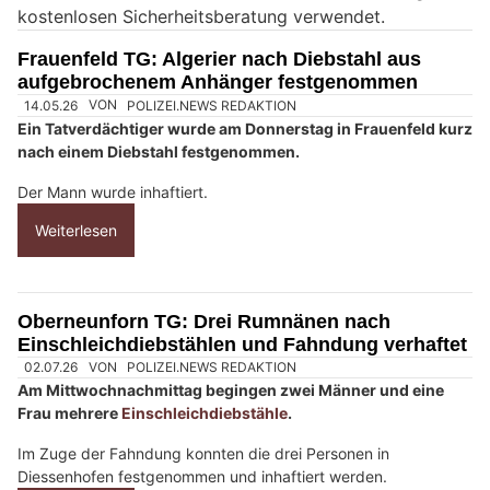
kostenlosen Sicherheitsberatung verwendet.
n
M
Frauenfeld TG: Algerier nach Diebstahl aus
e
aufgebrochenem Anhänger festgenommen
n
s
c
h
?
D
a
n
n
w
ä
h
14.05.26
VON
POLIZEI.NEWS REDAKTION
l
Ein Tatverdächtiger wurde am Donnerstag in Frauenfeld kurz
e
nach einem Diebstahl festgenommen.
n