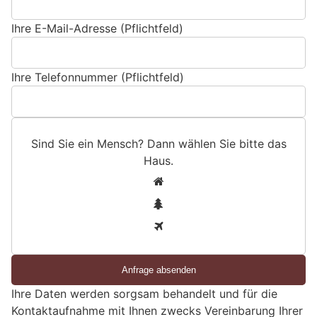
Ihre E-Mail-Adresse (Pflichtfeld)
Ihre Telefonnummer (Pflichtfeld)
Sind Sie ein Mensch? Dann wählen Sie bitte
das
Haus
.
S
1
i
2
n
3
d
S
i
e
Ihre Daten werden sorgsam behandelt und für die
e
Kontaktaufnahme mit Ihnen zwecks Vereinbarung Ihrer
i