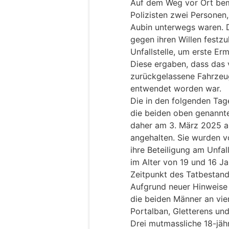
Auf dem Weg vor Ort beme
Polizisten zwei Personen
Aubin unterwegs waren. D
gegen ihren Willen festzu
Unfallstelle, um erste E
Diese ergaben, dass das
zurückgelassene Fahrzeug
entwendet worden war.
Die in den folgenden Tag
die beiden oben genannte
daher am 3. März 2025 a
angehalten. Sie wurden 
ihre Beteiligung am Unfal
im Alter von 19 und 16 J
Zeitpunkt des Tatbestand
Aufgrund neuer Hinweise d
die beiden Männer an vier
Portalban, Gletterens und
Drei mutmassliche 18-jäh