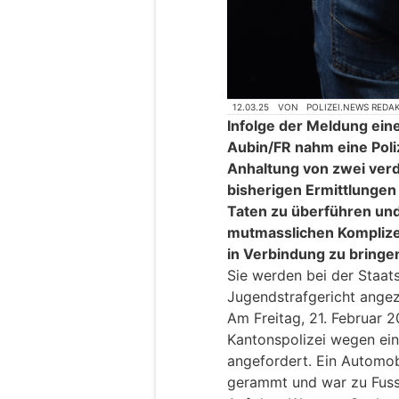
12.03.25
VON
POLIZEI.NEWS REDA
Infolge der Meldung eine
Aubin/FR nahm eine Poliz
Anhaltung von zwei verd
bisherigen Ermittlungen 
Taten zu überführen und
mutmasslichen Komplizen
in Verbindung zu bringe
Sie werden bei der Staat
Jugendstrafgericht angez
Am Freitag, 21. Februar 
Kantonspolizei wegen ein
angefordert. Ein Automob
gerammt und war zu Fuss 