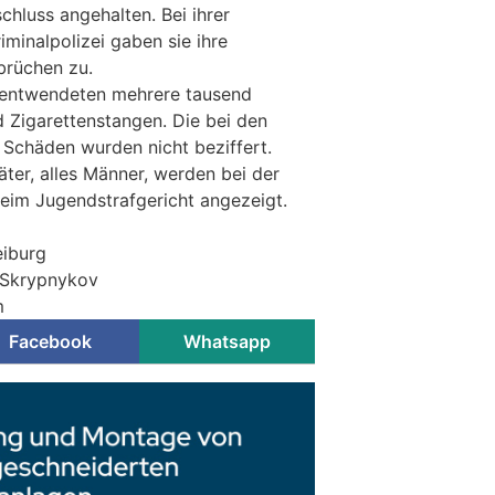
hluss angehalten. Bei ihrer
minalpolizei gaben sie ihre
brüchen zu.
 entwendeten mehrere tausend
d Zigarettenstangen. Die bei den
Schäden wurden nicht beziffert.
ter, alles Männer, werden bei der
eim Jugendstrafgericht angezeigt.
eiburg
© Skrypnykov
m
Facebook
Whatsapp