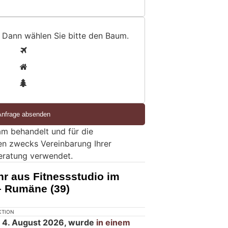
 Dann wählen Sie bitte
den Baum
.
1
2
3
m behandelt und für die
en zwecks Vereinbarung Ihrer
eratung verwendet.
r aus Fitnessstudio im
– Rumäne (39)