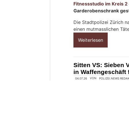
h
?
D
a
n
n
w
ä
h
l
e
n
06.08.26
VON
POLIZEI.NEWS REDA
S
Am Dienstagnachmittag,
i
Fitnessstudio im Kreis 2
e
Garderobenschrank ges
b
i
Die Stadtpolizei Zürich 
t
einen mutmasslichen Täter
t