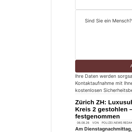
Sind Sie ein Mensch?
S
i
n
d
S
i
e
Ihre Daten werden sorgsa
e
Kontaktaufnahme mit Ihn
i
kostenlosen Sicherheitsb
n
M
Zürich ZH: Luxusuh
e
Kreis 2 gestohlen 
n
festgenommen
s
c