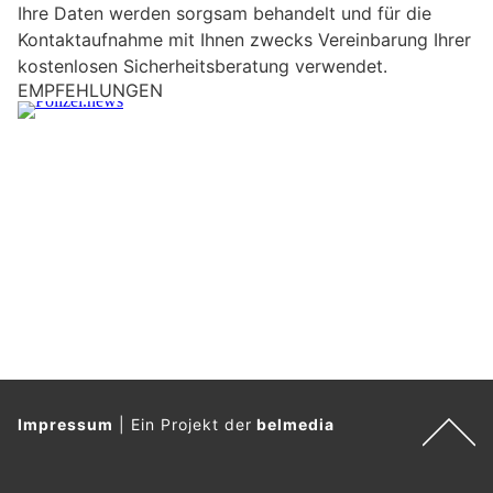
Ihre Daten werden sorgsam behandelt und für die
e
Kontaktaufnahme mit Ihnen zwecks Vereinbarung Ihrer
i
kostenlosen Sicherheitsberatung verwendet.
n
EMPFEHLUNGEN
M
e
n
s
c
h
?
D
a
n
n
w
ä
Impressum
|
Ein Projekt der
belmedia
h
l
e