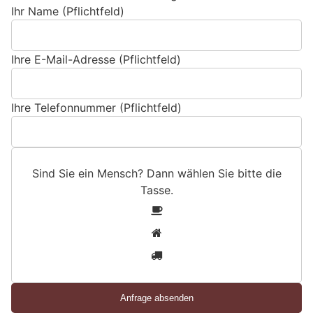
Ihr Name (Pflichtfeld)
Ihre E-Mail-Adresse (Pflichtfeld)
Ihre Telefonnummer (Pflichtfeld)
Sind Sie ein Mensch? Dann wählen Sie bitte
die
Tasse
.
S
1
i
2
n
3
d
S
i
e