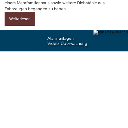
fest.
Er steht unter Verdacht, in derselben Nacht einen Diebstahl in
einem Mehrfamilienhaus sowie weitere Diebstähle aus
Fahrzeugen begangen zu haben.
Weiterlesen
Flaach ZH: Waffendiebe nach wilder Flucht mit
gestohlenen Waffen festgenommen
08.07.26
VON
POLIZEI.NEWS REDAKTION
Die Kantonspolizei Zürich hat am Mittwochmorgen
(08.07.2026) in Flaach drei Männer verhaftet, die zuvor in
ein Waffengeschäft in Pfungen eingebrochen und
anschliessend mit einem Personenwagen geflüchtet sind.
Gegen 5.15 Uhr ging bei der Einsatzzentrale der Kantonspolizei
Zürich die Meldung ein, dass
in ein Waffengeschäft in Pfungen
eingebrochen
werde.