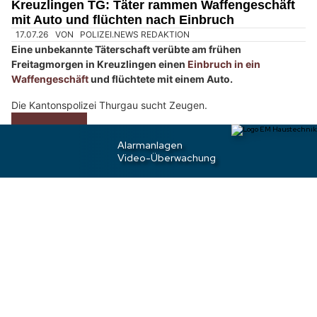
h
Kreuzlingen TG: Täter rammen Waffengeschäft
mit Auto und flüchten nach Einbruch
l
e
n
S
i
e
b
i
t
t
e
d
e
n
17.07.26
VON
POLIZEI.NEWS REDAKTION
S
Eine unbekannte Täterschaft verübte am frühen
c
Freitagmorgen in Kreuzlingen einen
Einbruch in ein
h
Waffengeschäft
und flüchtete mit einem Auto.
l