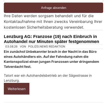
i
e
Ihre Daten werden sorgsam behandelt und für die
e
Kontaktaufnahme mit Ihnen zwecks Vereinbarung Ihrer
i
kostenlosen Sicherheitsberatung verwendet.
n
M
Lenzburg AG: Franzose (19) nach Einbruch in
e
Autohandel nur Minuten später festgenommen
n
03.08.26
VON
POLIZEI.NEWS REDAKTION
s
Ein zunächst Unbekannter brach in der Nacht in das Büro
c
eines Autohändlers ein. Auf der Fahndung nahm die
Kantonspolizei einen jungen Franzosen unter dringendem
h
Tatverdacht fest.
?
D
Tatort war ein Autohandelsbetrieb an der Sägestrasse in
a
Lenzburg.
n
Weiterlesen
n
w
ä