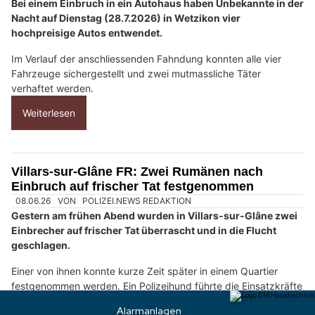
s
c
h
?
D
a
n
n
w
ä
h
l
e
28.07.26
VON
POLIZEI.NEWS REDAKTION
n
Bei einem Einbruch in ein Autohaus haben Unbekannte in der
S
Nacht auf Dienstag (28.7.2026) in Wetzikon vier
hochpreisige Autos entwendet.
i
e
Im Verlauf der anschliessenden Fahndung konnten alle vier
b
Fahrzeuge sichergestellt und zwei mutmassliche Täter
i
verhaftet werden.