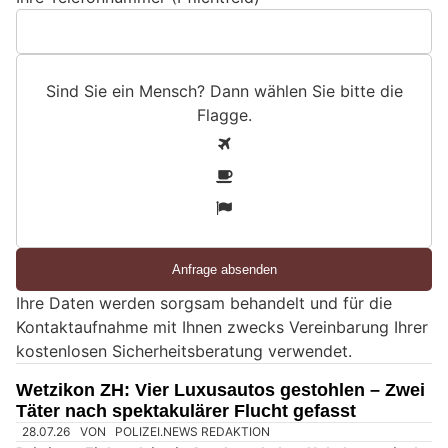
Sind Sie ein Mensch? Dann wählen Sie bitte
die
Flagge
.
S
1
i
2
n
3
d
S
i
e
Ihre Daten werden sorgsam behandelt und für die
e
Kontaktaufnahme mit Ihnen zwecks Vereinbarung Ihrer
i
kostenlosen Sicherheitsberatung verwendet.
n
M
Wetzikon ZH: Vier Luxusautos gestohlen – Zwei
e
Täter nach spektakulärer Flucht gefasst
n