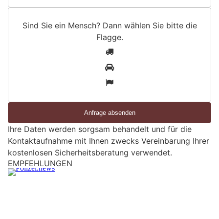
Sind Sie ein Mensch? Dann wählen Sie bitte
die
Flagge
.
S
1
i
2
n
3
d
S
i
e
Ihre Daten werden sorgsam behandelt und für die
e
Kontaktaufnahme mit Ihnen zwecks Vereinbarung Ihrer
i
kostenlosen Sicherheitsberatung verwendet.
n
M
Reinach BL: Franzose nach Einbruch in
e
Mehrfamilienhaus im Gebüsch gefasst
n
s
c