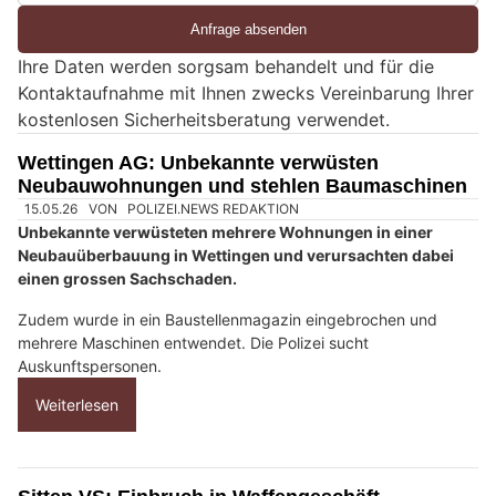
i
e
Ihre Daten werden sorgsam behandelt und für die
e
Kontaktaufnahme mit Ihnen zwecks Vereinbarung Ihrer
i
kostenlosen Sicherheitsberatung verwendet.
n
M
Wettingen AG: Unbekannte verwüsten
e
Neubauwohnungen und stehlen Baumaschinen
n
s
c
h
?
D
a
n
n
w
ä
h