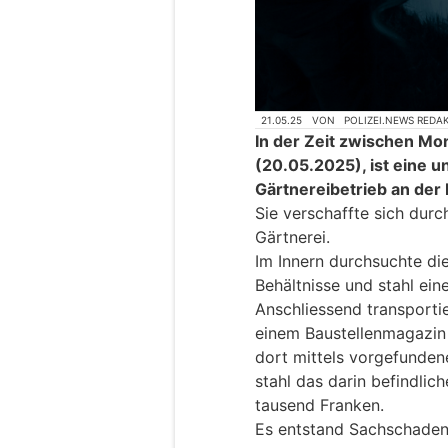
21.05.25
VON
POLIZEI.NEWS REDA
In der Zeit zwischen M
(20.05.2025), ist eine u
Gärtnereibetrieb an der
Sie verschaffte sich durc
Gärtnerei.
Im Innern durchsuchte di
Behältnisse und stahl ein
Anschliessend transportie
einem Baustellenmagazin 
dort mittels vorgefunden
stahl das darin befindli
tausend Franken.
Es entstand Sachschaden