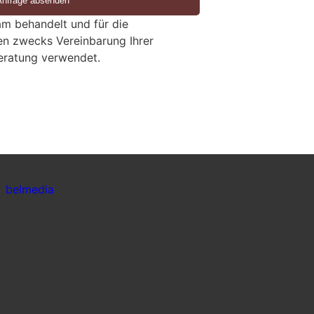
m behandelt und für die
en zwecks Vereinbarung Ihrer
eratung verwendet.
er
belmedia