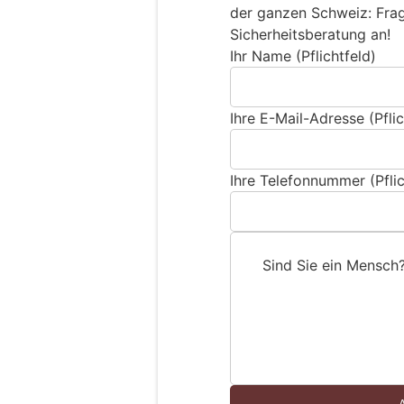
der ganzen Schweiz: Frage
Sicherheitsberatung an!
Ihr Name (Pflichtfeld)
Ihre E-Mail-Adresse (Pflic
Ihre Telefonnummer (Pflic
Sind Sie ein Mensch
S
i
n
d
S
i