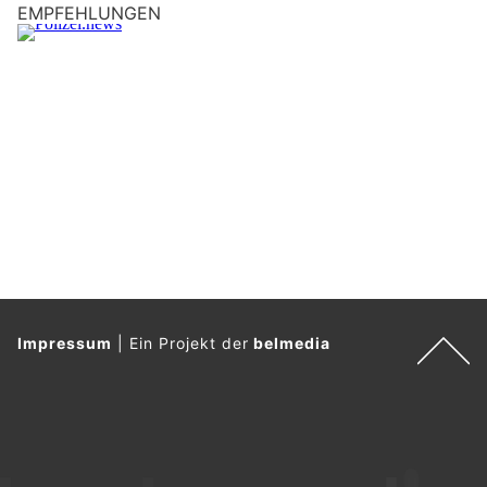
EMPFEHLUNGEN
M
e
n
s
c
h
?
D
a
n
n
w
ä
Impressum
|
Ein Projekt der
belmedia
h
l
e
n
S