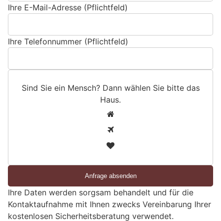
Ihre E-Mail-Adresse (Pflichtfeld)
Ihre Telefonnummer (Pflichtfeld)
Sind Sie ein Mensch? Dann wählen Sie bitte
das
Haus
.
S
1
i
2
n
3
d
S
i
e
Ihre Daten werden sorgsam behandelt und für die
e
Kontaktaufnahme mit Ihnen zwecks Vereinbarung Ihrer
i
kostenlosen Sicherheitsberatung verwendet.
n