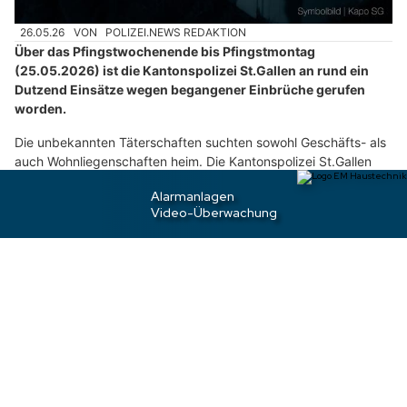
h
26.05.26
VON
POLIZEI.NEWS REDAKTION
l
Über das Pfingstwochenende bis Pfingstmontag
e
(25.05.2026) ist die Kantonspolizei St.Gallen an rund ein
n
Dutzend Einsätze wegen begangener Einbrüche gerufen
S
worden.
i
Die unbekannten Täterschaften suchten sowohl Geschäfts- als
e
auch Wohnliegenschaften heim. Die Kantonspolizei St.Gallen
b
hat die Ermittlungen zu den Täterschaften aufgenommen.
i
t
Weiterlesen
t
e
d
Buchs SG: Schweizer (25) stiehlt Poulet und
a
Süssigkeiten – Polizei greift sofort zu
s
H
a
u