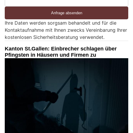
S
i
e
Ihre Daten werden sorgsam behandelt und für die
e
Kontaktaufnahme mit Ihnen zwecks Vereinbarung Ihrer
i
kostenlosen Sicherheitsberatung verwendet.
n
M
Kanton St.Gallen: Einbrecher schlagen über
e
Pfingsten in Häusern und Firmen zu
n
s
c
h
?
D
a
n
n
w
ä