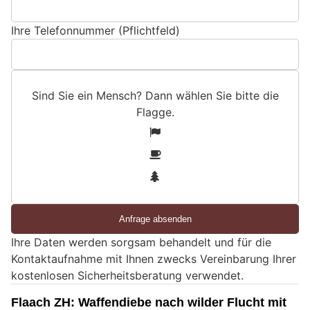
Ihre Telefonnummer (Pflichtfeld)
Sind Sie ein Mensch? Dann wählen Sie bitte
die
Flagge
.
S
1
i
2
n
3
d
S
i
e
Ihre Daten werden sorgsam behandelt und für die
e
Kontaktaufnahme mit Ihnen zwecks Vereinbarung Ihrer
i
kostenlosen Sicherheitsberatung verwendet.
n
M
Flaach ZH: Waffendiebe nach wilder Flucht mit