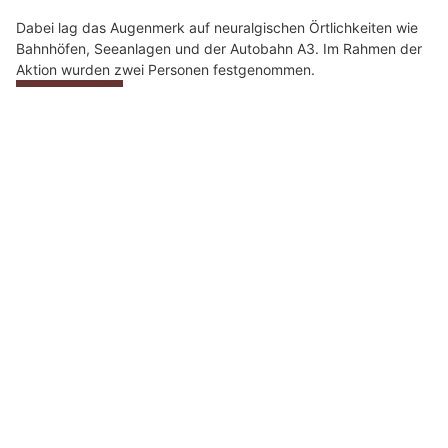
b
i
t
t
e
d
i
e
F
26.05.26
VON
POLIZEI.NEWS REDAKTION
l
In der Nacht von Freitag, 22. Mai 2026, auf Samstag, 23. Mai
a
2026, führte die Kantonspolizei Schwyz zusammen mit der
g
Kantonspolizei Zürich eine kriminalpolizeiliche
g
Kontrollaktion durch.
e
Dabei lag das Augenmerk auf neuralgischen Örtlichkeiten wie
.
Bahnhöfen, Seeanlagen und der Autobahn A3. Im Rahmen der
Aktion wurden zwei Personen festgenommen.
Weiterlesen