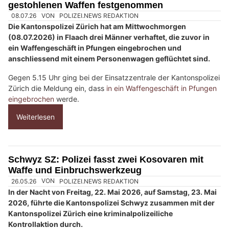
e
gestohlenen Waffen festgenommen
n
08.07.26
VON
POLIZEI.NEWS REDAKTION
s
Die Kantonspolizei Zürich hat am Mittwochmorgen
c
(08.07.2026) in Flaach drei Männer verhaftet, die zuvor in
ein Waffengeschäft in Pfungen eingebrochen und
h
anschliessend mit einem Personenwagen geflüchtet sind.
?
D
Gegen 5.15 Uhr ging bei der Einsatzzentrale der Kantonspolizei
a
Zürich die Meldung ein, dass
in ein Waffengeschäft in Pfungen
n
eingebrochen
werde.
n
Weiterlesen
w
ä
h
Schwyz SZ: Polizei fasst zwei Kosovaren mit
l
Waffe und Einbruchswerkzeug
e
n
S
i
e