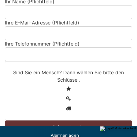
Ihr Name (Pflichtfeld)
Ihre E-Mail-Adresse (Pflichtfeld)
Ihre Telefonnummer (Pflichtfeld)
Sind Sie ein Mensch? Dann wählen Sie bitte
den
Schlüssel
.
S
1
i
2
n
3
d
S
i
e