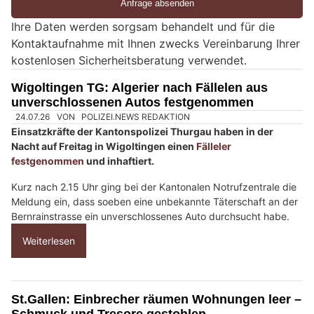
e
Ihre Daten werden sorgsam behandelt und für die
e
Kontaktaufnahme mit Ihnen zwecks Vereinbarung Ihrer
i
kostenlosen Sicherheitsberatung verwendet.
n
M
Wigoltingen TG: Algerier nach Fällelen aus
e
unverschlossenen Autos festgenommen
n
s
c
h
?
D
a
n
n
w
ä
h
24.07.26
VON
POLIZEI.NEWS REDAKTION