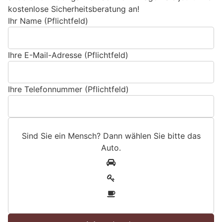
kostenlose Sicherheitsberatung an!
Ihr Name (Pflichtfeld)
Ihre E-Mail-Adresse (Pflichtfeld)
Ihre Telefonnummer (Pflichtfeld)
Sind Sie ein Mensch? Dann wählen Sie bitte
das
Auto
.
S
1
i
2
n
3
d
S
i