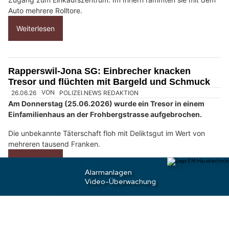
a
n
n
w
ä
h
26.06.26
VON
POLIZEI.NEWS REDAKTION
l
Am frühen Freitagmorgen (26.06.2026) ist es zu einem
e
Einbruch ins Haag-Center gekommen.
n
S
Die unbekannte Täterschaft verwendete ein zuvor
i
entwendetes Auto als Rammbock und verschaffte sich so
Zugang zum Einkaufszentrum. Im Innern rammten sie mit dem
e
Auto mehrere Rolltore.
b
i
Weiterlesen
t
t
e
Rapperswil-Jona SG: Einbrecher knacken
d
Tresor und flüchten mit Bargeld und Schmuck