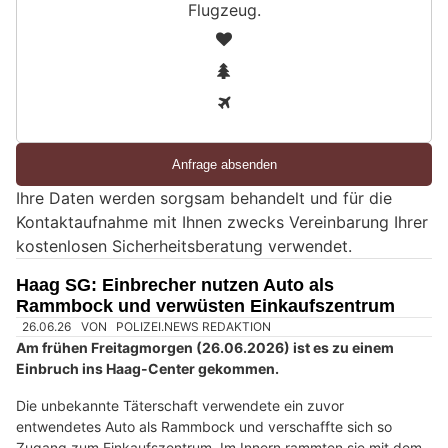
Flugzeug
.
S
1
i
2
n
3
d
S
i
e
Ihre Daten werden sorgsam behandelt und für die
e
Kontaktaufnahme mit Ihnen zwecks Vereinbarung Ihrer
i
kostenlosen Sicherheitsberatung verwendet.
n
M
Haag SG: Einbrecher nutzen Auto als
e
Rammbock und verwüsten Einkaufszentrum
n
s
c
h
?
D