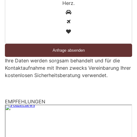
Herz
.
S
1
i
2
n
3
d
S
i
e
Ihre Daten werden sorgsam behandelt und für die
e
Kontaktaufnahme mit Ihnen zwecks Vereinbarung Ihrer
i
kostenlosen Sicherheitsberatung verwendet.
n
M
e
n
EMPFEHLUNGEN
s
c
h
?
D