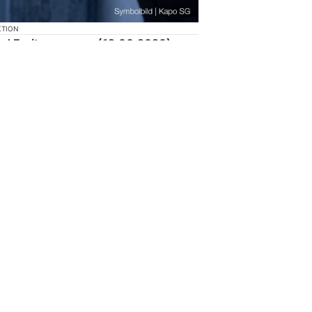
KTION
nd Freitagmorgen (12.06.2026)
i St.Gallen fünf Einbrüche
einem Café und einem Geschäft
St.Gallen wurde in ein Kellerabteil
ingebrochen. In Gossau wurde auf
 eines kupferhaltigen Stromkabels
letterte eine unbekannte Täterschaft
enrohr auf den Balkon im 3. Stock
uf.
Einbrecher schlagen über
en Regionen gleichzeitig zu