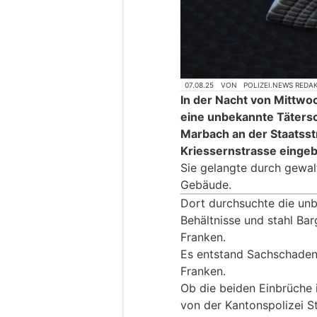
07.08.25
VON
POLIZEI.NEWS REDA
In der Nacht von Mittwo
eine unbekannte Tätersc
Marbach an der Staatsst
Kriessernstrasse einge
Sie gelangte durch gewal
Gebäude.
Dort durchsuchte die unb
Behältnisse und stahl Ba
Franken.
Es entstand Sachschaden
Franken.
Ob die beiden Einbrüche 
von der Kantonspolizei St