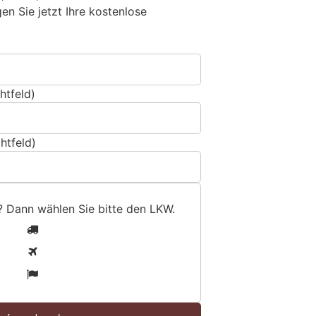
n Sie jetzt Ihre kostenlose
htfeld)
htfeld)
? Dann wählen Sie bitte
den LKW
.
1
2
3