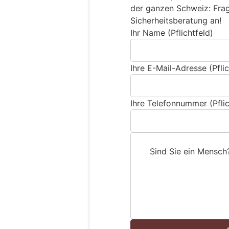
der ganzen Schweiz: Frage
Sicherheitsberatung an!
Ihr Name (Pflichtfeld)
Ihre E-Mail-Adresse (Pflic
Ihre Telefonnummer (Pflic
Sind Sie ein Mensch
S
i
n
d
S
i