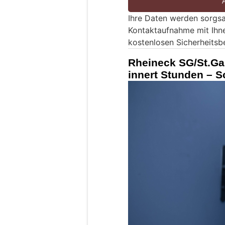
e
Ihre Daten werden sorgsa
e
Kontaktaufnahme mit Ihn
i
kostenlosen Sicherheitsb
n
M
Rheineck SG/St.Ga
e
innert Stunden – 
n
s
c
h
?
D
a
n
n
w
ä
h
l