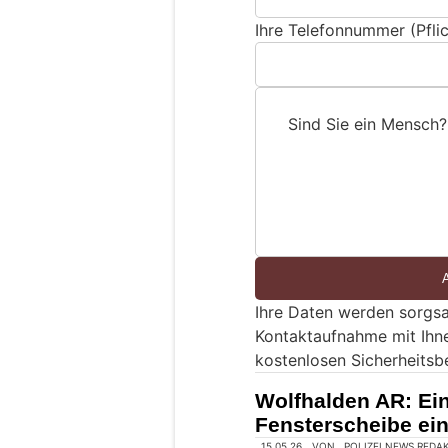
Ihre Telefonnummer (Pflic
Sind Sie ein Mensch?
S
i
n
d
S
i
e
Ihre Daten werden sorgsa
e
Kontaktaufnahme mit Ihn
i
kostenlosen Sicherheitsb
n
M
Wolfhalden AR: Ei
e
Fensterscheibe ei
n