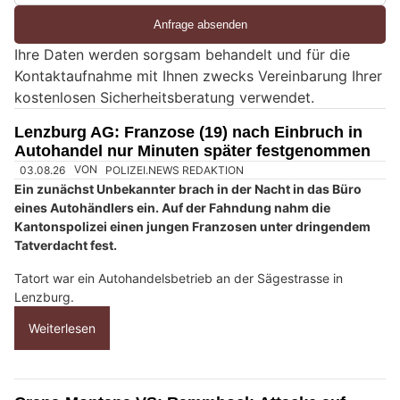
i
e
Ihre Daten werden sorgsam behandelt und für die
e
Kontaktaufnahme mit Ihnen zwecks Vereinbarung Ihrer
i
kostenlosen Sicherheitsberatung verwendet.
n
M
Lenzburg AG: Franzose (19) nach Einbruch in
e
Autohandel nur Minuten später festgenommen
n
s
c
h
?
D
a
n
n
w
ä