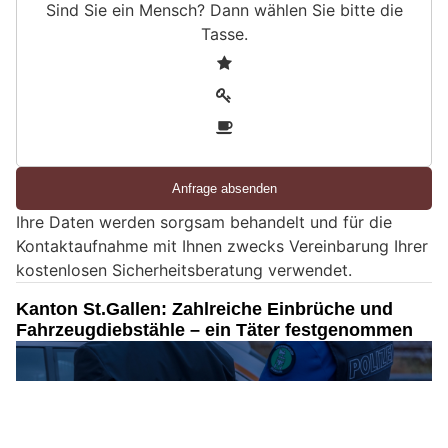
Sind Sie ein Mensch? Dann wählen Sie bitte
die
Tasse
.
S
1
i
2
n
3
d
S
i
e
Ihre Daten werden sorgsam behandelt und für die
e
Kontaktaufnahme mit Ihnen zwecks Vereinbarung Ihrer
i
kostenlosen Sicherheitsberatung verwendet.
n
M
Kanton St.Gallen: Zahlreiche Einbrüche und
e
Fahrzeugdiebstähle – ein Täter festgenommen
n
s
c
h
?