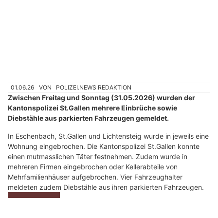
D
a
n
n
w
ä
h
01.06.26
VON
POLIZEI.NEWS REDAKTION
l
Zwischen Freitag und Sonntag (31.05.2026) wurden der
e
Kantonspolizei St.Gallen mehrere Einbrüche sowie
n
Diebstähle aus parkierten Fahrzeugen gemeldet.
S
i
In Eschenbach, St.Gallen und Lichtensteig wurde in jeweils eine
Wohnung eingebrochen. Die Kantonspolizei St.Gallen konnte
e
einen mutmasslichen Täter festnehmen. Zudem wurde in
b
mehreren Firmen eingebrochen oder Kellerabteile von
i
Mehrfamilienhäuser aufgebrochen. Vier Fahrzeughalter
t
meldeten zudem Diebstähle aus ihren parkierten Fahrzeugen.
t
Weiterlesen
e