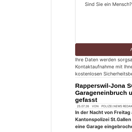
Sind Sie ein Mensch?
S
i
n
d
S
i
e
Ihre Daten werden sorgsa
e
Kontaktaufnahme mit Ihn
i
kostenlosen Sicherheitsb
n
M
Rapperswil-Jona S
e
Garageneinbruch u
n
gefasst
s
c
h
?
D