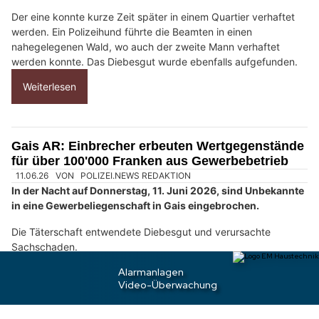
?
D
a
n
n
w
ä
h
07.06.26
VON
POLIZEI.NEWS REDAKTION
l
Gestern am frühen Abend wurden in Villars-sur-Glâne zwei
e
Einbrecher in flagranti überrascht und in die Flucht
n
geschlagen.
S
i
Der eine konnte kurze Zeit später in einem Quartier verhaftet
werden. Ein Polizeihund führte die Beamten in einen
e
nahegelegenen Wald, wo auch der zweite Mann verhaftet
b
werden konnte. Das Diebesgut wurde ebenfalls aufgefunden.
i
t
Weiterlesen
t
e