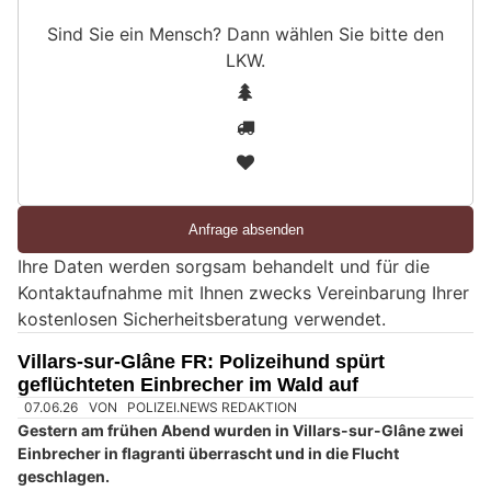
Sind Sie ein Mensch? Dann wählen Sie bitte
den
LKW
.
S
1
i
2
n
3
d
S
i
e
Ihre Daten werden sorgsam behandelt und für die
e
Kontaktaufnahme mit Ihnen zwecks Vereinbarung Ihrer
i
kostenlosen Sicherheitsberatung verwendet.
n
M
Villars-sur-Glâne FR: Polizeihund spürt
e
geflüchteten Einbrecher im Wald auf
n
s
c
h