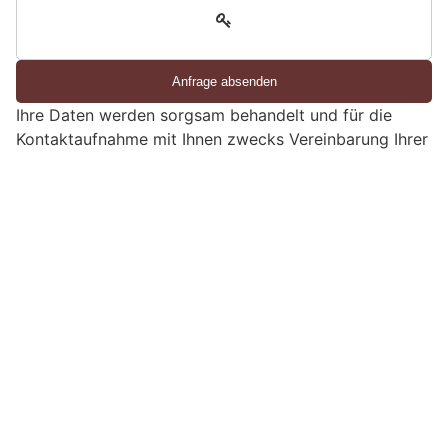
3
d
S
i
e
Ihre Daten werden sorgsam behandelt und für die
e
Kontaktaufnahme mit Ihnen zwecks Vereinbarung Ihrer
i
kostenlosen Sicherheitsberatung verwendet.
n
M
Ennetbaden AG: Algerier nach Diebstählen aus
e
Autos festgenommen
n
s
c
h
?
D
a
n
n