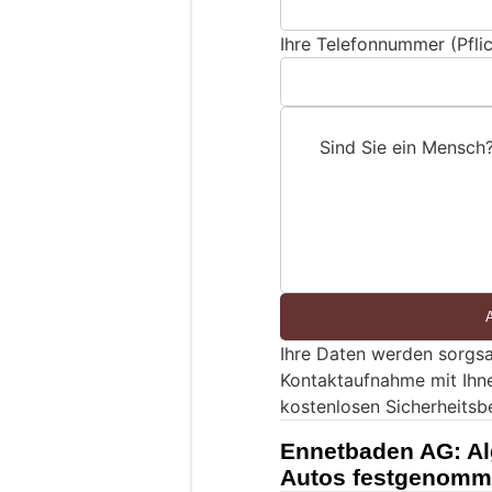
Ihre Telefonnummer (Pflic
Sind Sie ein Mensch
S
i
n
d
S
i
e
Ihre Daten werden sorgsa
e
Kontaktaufnahme mit Ihn
i
kostenlosen Sicherheitsb
n
M
Ennetbaden AG: Al
e
Autos festgenom
n