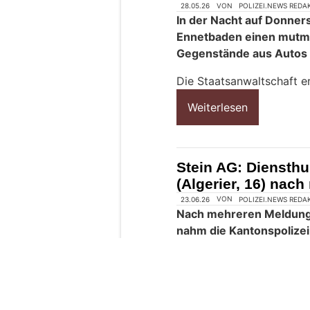
s
c
h
?
D
a
n
n
w
ä
h
l
e
28.05.26
VON
POLIZEI.NEWS REDA
n
In der Nacht auf Donner
S
Ennetbaden einen mutmas
i
Gegenstände aus Autos 
e
b
Die Staatsanwaltschaft e