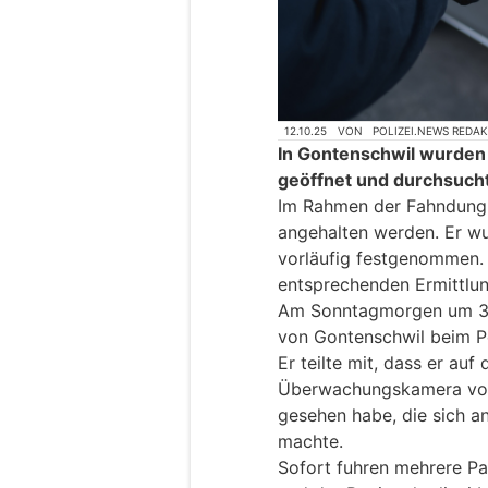
12.10.25
VON
POLIZEI.NEWS REDA
In Gontenschwil wurden 
geöffnet und durchsucht
Im Rahmen der Fahndung 
angehalten werden. Er wu
vorläufig festgenommen. 
entsprechenden Ermittl
Am Sonntagmorgen um 3:
von Gontenschwil beim Po
Er teilte mit, dass er auf 
Überwachungskamera vor 
gesehen habe, die sich a
machte.
Sofort fuhren mehrere Pa