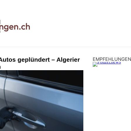
utos geplündert – Algerier
EMPFEHLUNGE
n