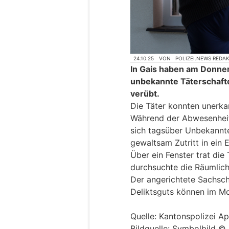
24.10.25
VON
POLIZEI.NEWS REDA
In Gais haben am Donner
unbekannte Täterschaft
verübt.
Die Täter konnten unerkan
Während der Abwesenhei
sich tagsüber Unbekannte
gewaltsam Zutritt in ein 
Über ein Fenster trat die
durchsuchte die Räumlic
Der angerichtete Sachsc
Deliktsguts können im Mo
Quelle: Kantonspolizei A
Bildquelle: Symbolbild 