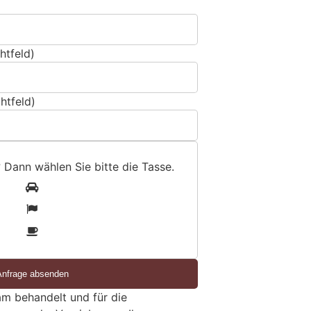
htfeld)
htfeld)
? Dann wählen Sie bitte
die Tasse
.
1
2
3
m behandelt und für die