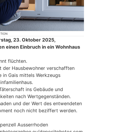
KTION
stag, 23. Oktober 2025,
en einen Einbruch in ein Wohnhaus
nt flüchten.
t der Hausbewohner verschafften
 in Gais mittels Werkzeugs
Einfamilienhaus.
 Täterschaft ins Gebäude und
hkeiten nach Wertgegenständen.
haden und der Wert des entwendeten
ment noch nicht beziffert werden.
ppenzell Ausserrhoden
© photographee.eu/depositphotos.com