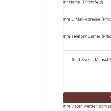
Ihr Name (Pflichtfeld)
Ihre E-Mail-Adresse (Pflic
Ihre Telefonnummer (Pflic
Sind Sie ein Mensch
S
i
n
d
S
i
e
Ihre Daten werden sorgsa
e