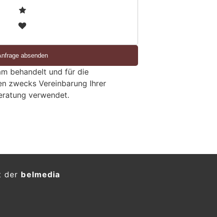
2
3
m behandelt und für die
en zwecks Vereinbarung Ihrer
eratung verwendet.
äter rammen Waffengeschäft
ten nach Einbruch
KTION
chaft verübte am frühen
lingen einen
Einbruch in ein
htete mit einem Auto.
au sucht Zeugen.