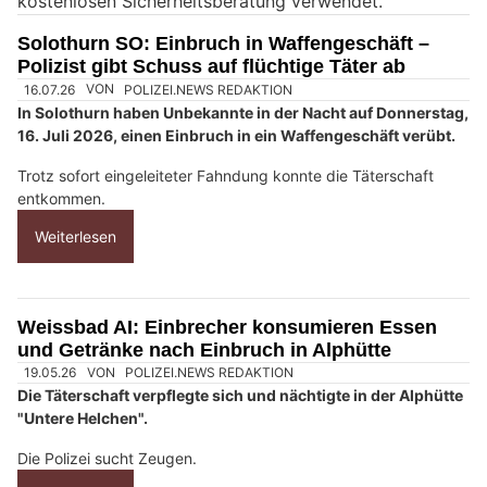
kostenlosen Sicherheitsberatung verwendet.
n
M
Solothurn SO: Einbruch in Waffengeschäft –
e
Polizist gibt Schuss auf flüchtige Täter ab
n
s
c
h
?
D
a
n
n
w
ä
h
16.07.26
VON
POLIZEI.NEWS REDAKTION
l
In Solothurn haben Unbekannte in der Nacht auf Donnerstag,
e
16. Juli 2026, einen Einbruch in ein Waffengeschäft verübt.
n
Trotz sofort eingeleiteter Fahndung konnte die Täterschaft
S