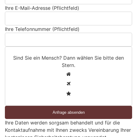
Ihre E-Mail-Adresse (Pflichtfeld)
Ihre Telefonnummer (Pflichtfeld)
Sind Sie ein Mensch? Dann wählen Sie bitte
den
Stern
.
S
1
i
2
n
3
d
S
i
e
Ihre Daten werden sorgsam behandelt und für die
e
Kontaktaufnahme mit Ihnen zwecks Vereinbarung Ihrer
i