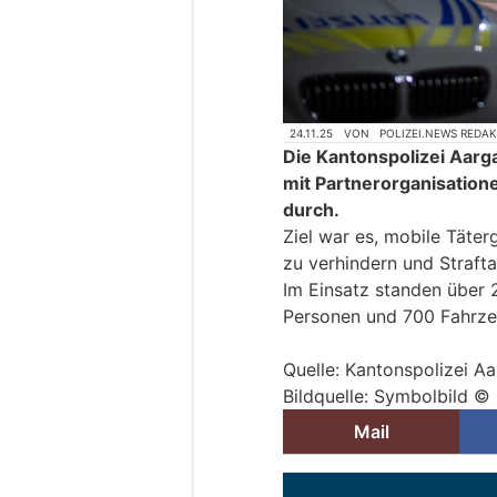
24.11.25
VON
POLIZEI.NEWS REDA
Die Kantonspolizei Aar
mit Partnerorganisation
durch.
Ziel war es, mobile Täte
zu verhindern und Straft
Im Einsatz standen über 2
Personen und 700 Fahrzeu
Quelle: Kantonspolizei A
Bildquelle: Symbolbild ©
Mail