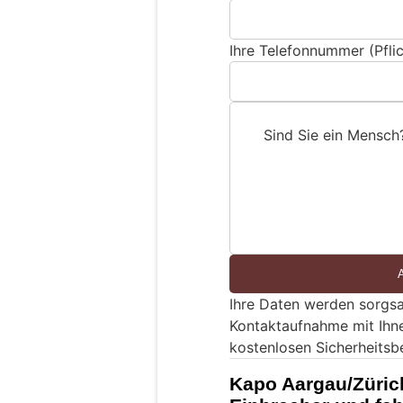
Ihre Telefonnummer (Pflic
Sind Sie ein Mensch
S
i
n
d
S
i
e
Ihre Daten werden sorgsa
e
Kontaktaufnahme mit Ihn
i
kostenlosen Sicherheitsb
n
M
Kapo Aargau/Züric
e