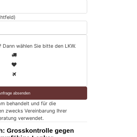
htfeld)
? Dann wählen Sie bitte
den LKW
.
1
2
3
m behandelt und für die
en zwecks Vereinbarung Ihrer
eratung verwendet.
h: Grosskontrolle gegen