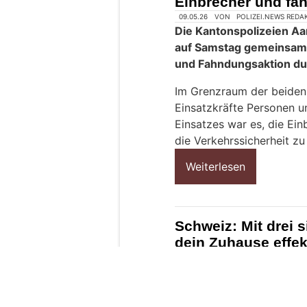
Einbrecher und fa
n
s
c
h
?
D
a
n
n
w
ä
h
l
e
09.05.26
VON
POLIZEI.NEWS REDA
n
Die Kantonspolizeien Aa
S
auf Samstag gemeinsam 
i
und Fahndungsaktion du
e
b