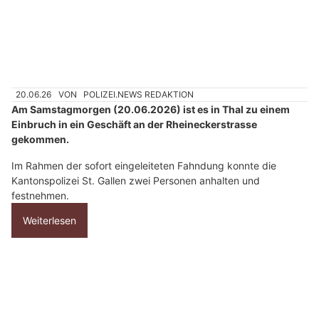
n
n
w
ä
h
20.06.26
VON
POLIZEI.NEWS REDAKTION
l
Am Samstagmorgen (20.06.2026) ist es in Thal zu einem
e
Einbruch in ein Geschäft an der Rheineckerstrasse
n
gekommen.
S
i
Im Rahmen der sofort eingeleiteten Fahndung konnte die
Kantonspolizei St. Gallen zwei Personen anhalten und
e
festnehmen.
b
i
Weiterlesen
t
t
e
Rheineck SG/St.Gallen SG: Fünf Einbrüche
d
innert Stunden – Schäden in Tausenderhöhe
a