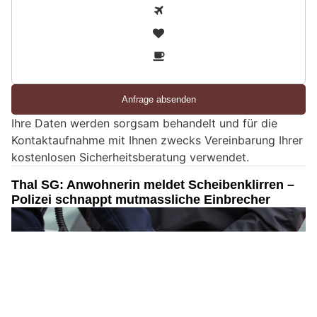
S
1
i
2
n
3
d
S
i
e
Ihre Daten werden sorgsam behandelt und für die
e
Kontaktaufnahme mit Ihnen zwecks Vereinbarung Ihrer
i
kostenlosen Sicherheitsberatung verwendet.
n
M
Thal SG: Anwohnerin meldet Scheibenklirren –
e
Polizei schnappt mutmassliche Einbrecher
n
s
c
h
?
D
a