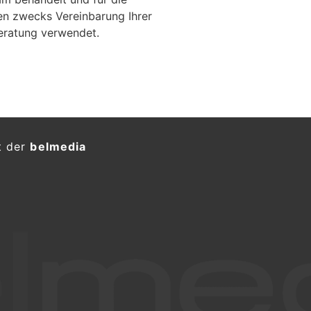
en zwecks Vereinbarung Ihrer
eratung verwendet.
t der
belmedia