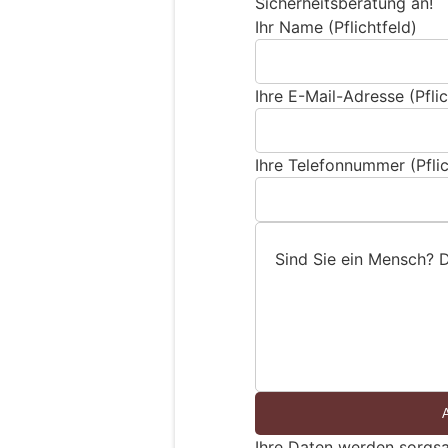
Sicherheitsberatung an!
Ihr Name (Pflichtfeld)
Ihre E-Mail-Adresse (Pflic
Ihre Telefonnummer (Pflic
Sind Sie ein Mensch? 
S
i
n
d
S
i
e
Ihre Daten werden sorgsa