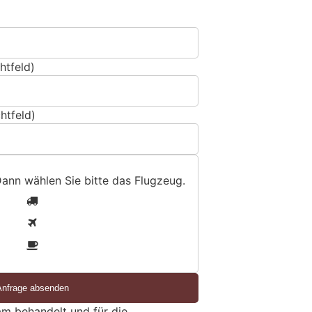
htfeld)
htfeld)
Dann wählen Sie bitte
das Flugzeug
.
1
2
3
m behandelt und für die