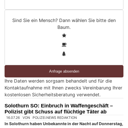
Sind Sie ein Mensch? Dann wählen Sie bitte
den
Baum
.
S
1
i
2
n
3
d
S
i
e
Ihre Daten werden sorgsam behandelt und für die
e
Kontaktaufnahme mit Ihnen zwecks Vereinbarung Ihrer
i
kostenlosen Sicherheitsberatung verwendet.
n
M
Solothurn SO: Einbruch in Waffengeschäft –
e
Polizist gibt Schuss auf flüchtige Täter ab
n
s