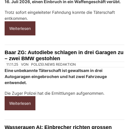
c
h
?
D
a
n
n
w
ä
h
16.07.26
VON
POLIZEI.NEWS REDAKTION
l
In Solothurn haben Unbekannte in der Nacht auf Donnerstag,
e
16. Juli 2026, einen Einbruch in ein Waffengeschäft verübt.
n
Trotz sofort eingeleiteter Fahndung konnte die Täterschaft
S
entkommen.
i
e
Weiterlesen
b
i
t