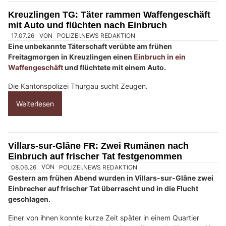
M
Kreuzlingen TG: Täter rammen Waffengeschäft
e
mit Auto und flüchten nach Einbruch
n
s
c
h
?
D
a
n
n
w
ä
h
l
17.07.26
VON
POLIZEI.NEWS REDAKTION
e
Eine unbekannte Täterschaft verübte am frühen
n
Freitagmorgen in Kreuzlingen einen
Einbruch in ein
S
Waffengeschäft
und flüchtete mit einem Auto.