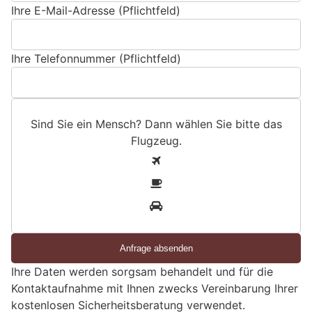
Ihre E-Mail-Adresse (Pflichtfeld)
Ihre Telefonnummer (Pflichtfeld)
Sind Sie ein Mensch? Dann wählen Sie bitte
das
Flugzeug
.
S
1
i
2
n
3
d
S
i
e
Ihre Daten werden sorgsam behandelt und für die
e
Kontaktaufnahme mit Ihnen zwecks Vereinbarung Ihrer
i
kostenlosen Sicherheitsberatung verwendet.
n