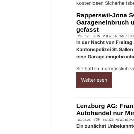
kostenlosen Sicherheitsb
n
M
Rapperswil-Jona S
e
Garageneinbruch u
n
gefasst
s
c
25.07.26
VON
POLIZEI.NEWS REDA
h
In der Nacht von Freitag
?
Kantonspolizei St.Galle
D
eine Garage eingebroch
a
n
Sie hatten mutmasslich ve
n
Weiterlesen
w
ä
h
l
Lenzburg AG: Fran
e
Autohandel nur Mi
n
S