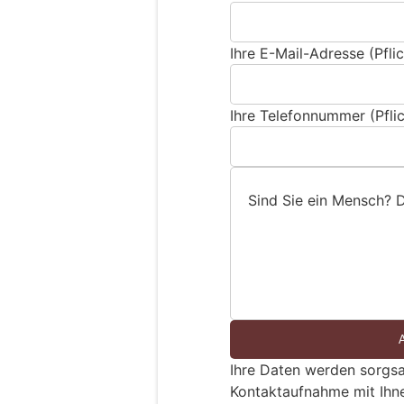
Ihre E-Mail-Adresse (Pflic
Ihre Telefonnummer (Pflic
Sind Sie ein Mensch? 
S
i
n
d
S
i
e
Ihre Daten werden sorgsa
e
Kontaktaufnahme mit Ihn
i