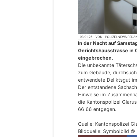
03.01.26
VON
POLIZEI.NEWS REDA
In der Nacht auf Samsta
Gerichtshausstrasse in 
eingebrochen.
Die unbekannte Täterscha
zum Gebäude, durchsucht
entwendete Deliktsgut i
Der entstandene Sachscha
Hinweise im Zusammenha
die Kantonspolizei Glaru
66 66 entgegen.
Quelle: Kantonspolizei Gl
Bildquelle: Symbolbild ©