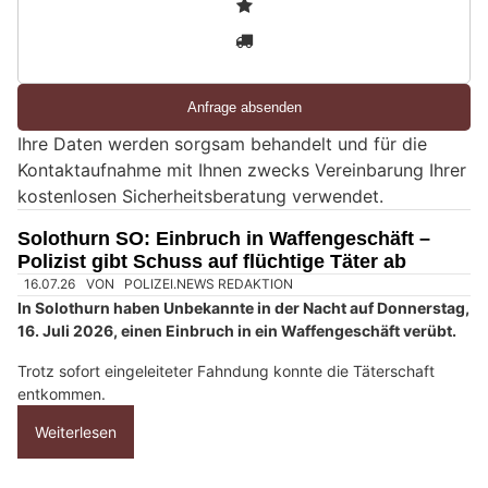
2
n
3
d
S
i
e
Ihre Daten werden sorgsam behandelt und für die
e
Kontaktaufnahme mit Ihnen zwecks Vereinbarung Ihrer
i
kostenlosen Sicherheitsberatung verwendet.
n
M
Solothurn SO: Einbruch in Waffengeschäft –
e
Polizist gibt Schuss auf flüchtige Täter ab
n
s
c
h
?
D
a
n
n