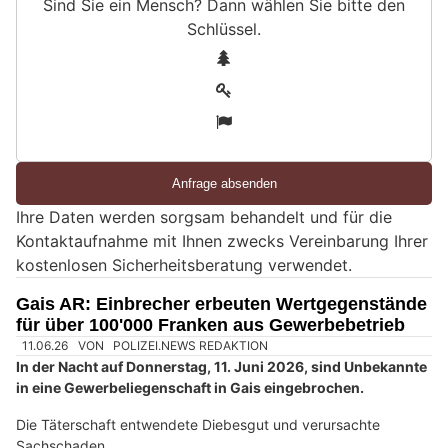
Sind Sie ein Mensch? Dann wählen Sie bitte
den
Schlüssel
.
S
1
i
2
n
3
d
S
i
e
Ihre Daten werden sorgsam behandelt und für die
e
Kontaktaufnahme mit Ihnen zwecks Vereinbarung Ihrer
i
kostenlosen Sicherheitsberatung verwendet.
n
M
Gais AR: Einbrecher erbeuten Wertgegenstände
e
für über 100'000 Franken aus Gewerbebetrieb
n
s
c
h
?