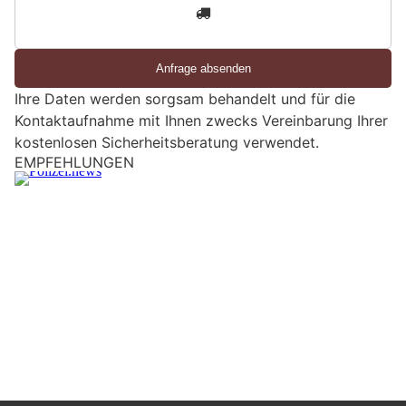
3
d
S
i
e
Ihre Daten werden sorgsam behandelt und für die
e
Kontaktaufnahme mit Ihnen zwecks Vereinbarung Ihrer
i
kostenlosen Sicherheitsberatung verwendet.
n
M
Thal SG: Anwohnerin meldet Scheibenklirren –
e
Polizei schnappt mutmassliche Einbrecher
n
s
c
h
?
D
a
n
n