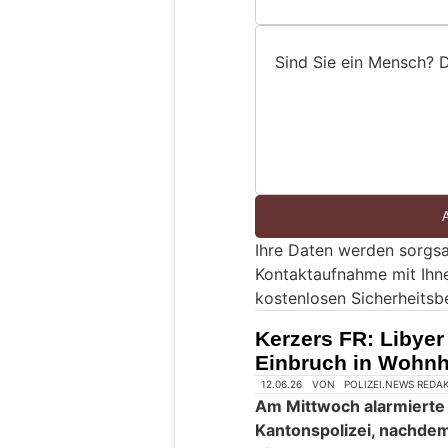
Sind Sie ein Mensch? 
S
i
n
d
S
i
e
Ihre Daten werden sorgsa
e
Kontaktaufnahme mit Ihn
i
kostenlosen Sicherheitsb
n
M
Kerzers FR: Libyer
e
Einbruch in Wohnh
n
s
c
h