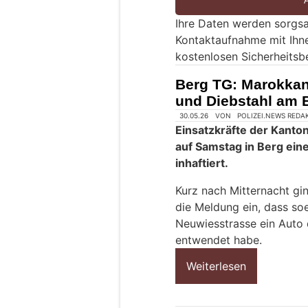
e
Ihre Daten werden sorgsa
e
Kontaktaufnahme mit Ihn
i
kostenlosen Sicherheitsb
n
M
Berg TG: Marokkan
e
und Diebstahl am
n
30.05.26
VON
POLIZEI.NEWS REDA
s
Einsatzkräfte der Kanto
c
auf Samstag in Berg ein
h
inhaftiert.
?
D
Kurz nach Mitternacht gi
a
die Meldung ein, dass so
n
Neuwiesstrasse ein Auto
n
entwendet habe.
w
Weiterlesen
ä
h
l