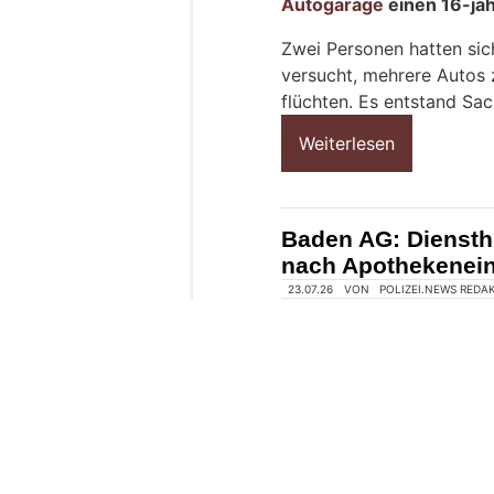
?
D
a
n
n
w
ä
h
l
e
04.08.26
VON
POLIZEI.NEWS REDA
n
In der Nacht von Montag
S
Kantonspolizei St.Galle
i
Autogarage
einen 16-jä
e
b
Zwei Personen hatten sich
i
versucht, mehrere Autos 
t
flüchten. Es entstand Sa
t