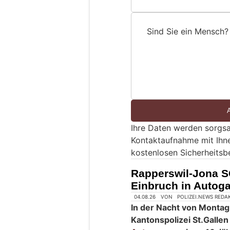
Sind Sie ein Mensch?
S
i
n
d
S
i
e
Ihre Daten werden sorgsa
e
Kontaktaufnahme mit Ihn
i
kostenlosen Sicherheitsb
n
M
Rapperswil-Jona S
e
Einbruch in Auto
n
s
c
h