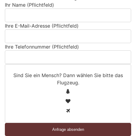
Ihr Name (Pflichtfeld)
Ihre E-Mail-Adresse (Pflichtfeld)
Ihre Telefonnummer (Pflichtfeld)
Sind Sie ein Mensch? Dann wählen Sie bitte
das
Flugzeug
.
S
1
i
2
n
3
d
S
i
e