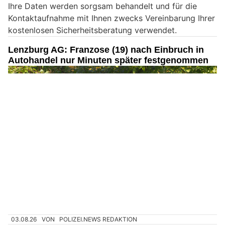
Ihre Daten werden sorgsam behandelt und für die
e
Kontaktaufnahme mit Ihnen zwecks Vereinbarung Ihrer
i
kostenlosen Sicherheitsberatung verwendet.
n
M
Lenzburg AG: Franzose (19) nach Einbruch in
e
Autohandel nur Minuten später festgenommen
n
s
c
h
?
D
a
n
n
w
ä
h
l
03.08.26
VON
POLIZEI.NEWS REDAKTION
e