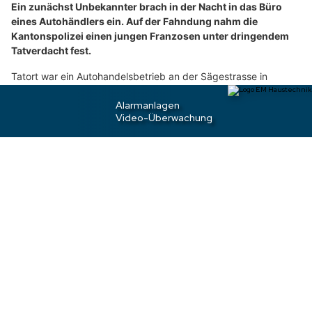
Ein zunächst Unbekannter brach in der Nacht in das Büro
n
eines Autohändlers ein. Auf der Fahndung nahm die
S
Kantonspolizei einen jungen Franzosen unter dringendem
i
Tatverdacht fest.
e
Tatort war ein Autohandelsbetrieb an der Sägestrasse in
b
Lenzburg.
i
t
Weiterlesen
t
e
d
Zug ZG: Luxus-Porsche nach Einbruch
a
gestohlen – Täter flüchten unerkannt
s
F
l
u
g
z
e