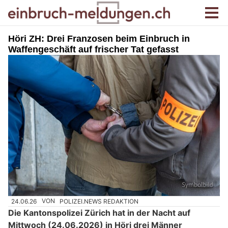
Höri ZH: Drei Franzosen beim Einbruch in
Waffengeschäft auf frischer Tat gefasst
24.06.26
VON
POLIZEI.NEWS REDAKTION
Die Kantonspolizei Zürich hat in der Nacht auf
Mittwoch (24.06.2026) in Höri drei Männer