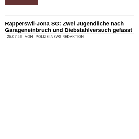
festgenommen werden.
Weiterlesen
Rapperswil-Jona SG: Zwei Jugendliche nach
Garageneinbruch und Diebstahlversuch gefasst
25.07.26
VON
POLIZEI.NEWS REDAKTION
In der Nacht von Freitag auf Samstag (25.07.2026) hat die
Kantonspolizei St.Gallen zwei Männer festgenommen, die in
eine Garage eingebrochen waren.
Sie hatten mutmasslich versucht, Autos zu stehlen.
Weiterlesen
Rapperswil-Jona SG: Rumäne (16) nach
Einbruch in Autogarage festgenommen