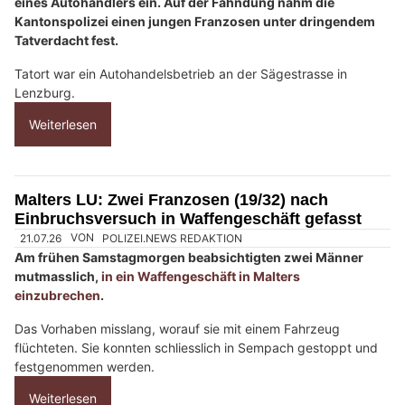
Ein zunächst Unbekannter brach in der Nacht in das Büro
eines Autohändlers ein. Auf der Fahndung nahm die
Kantonspolizei einen jungen Franzosen unter dringendem
Tatverdacht fest.
Tatort war ein Autohandelsbetrieb an der Sägestrasse in
Lenzburg.
Weiterlesen
Malters LU: Zwei Franzosen (19/32) nach
Einbruchsversuch in Waffengeschäft gefasst
21.07.26
VON
POLIZEI.NEWS REDAKTION
Am frühen Samstagmorgen beabsichtigten zwei Männer
mutmasslich,
in ein Waffengeschäft in Malters
einzubrechen
.
Das Vorhaben misslang, worauf sie mit einem Fahrzeug
flüchteten. Sie konnten schliesslich in Sempach gestoppt und