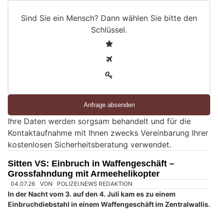
Sind Sie ein Mensch? Dann wählen Sie bitte
den
Schlüssel
.
S
1
i
2
n
3
d
S
i
e
Ihre Daten werden sorgsam behandelt und für die
e
Kontaktaufnahme mit Ihnen zwecks Vereinbarung Ihrer
i
kostenlosen Sicherheitsberatung verwendet.
n
M
Sitten VS: Einbruch in Waffengeschäft –
e
Grossfahndung mit Armeehelikopter
n
s
c
h