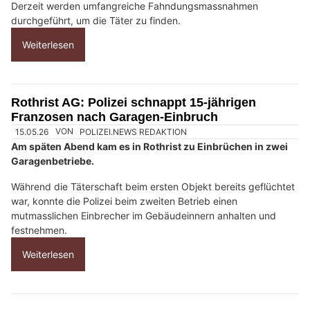
?
D
a
n
n
w
ä
h
l
e
04.07.26
VON
POLIZEI.NEWS REDAKTION
n
In der Nacht vom 3. auf den 4. Juli kam es zu einem
S
Einbruchdiebstahl in einem Waffengeschäft im Zentralwallis.
i
Derzeit werden umfangreiche Fahndungsmassnahmen
e
durchgeführt, um die Täter zu finden.
b
Weiterlesen
i
t
t