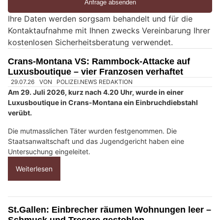
e
Ihre Daten werden sorgsam behandelt und für die
e
Kontaktaufnahme mit Ihnen zwecks Vereinbarung Ihrer
i
kostenlosen Sicherheitsberatung verwendet.
n
M
Crans-Montana VS: Rammbock-Attacke auf
e
Luxusboutique – vier Franzosen verhaftet
n
s
c
h
?
D
a
n
n
w
ä
29.07.26
VON
POLIZEI.NEWS REDAKTION
Am 29. Juli 2026, kurz nach 4.20 Uhr, wurde in einer
h
Luxusboutique in Crans-Montana ein Einbruchdiebstahl