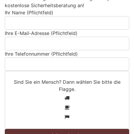
kostenlose Sicherheitsberatung an!
Ihr Name (Pflichtfeld)
Ihre E-Mail-Adresse (Pflichtfeld)
Ihre Telefonnummer (Pflichtfeld)
Sind Sie ein Mensch? Dann wählen Sie bitte
die
Flagge
.
S
1
i
2
n
3
d
S
i