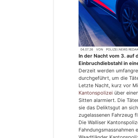
04.07.26
VON
POLIZEI.NEWS REDA
In der Nacht vom 3. auf 
Einbruchdiebstahl in ei
Derzeit werden umfangr
durchgeführt, um die Täte
Letzte Nacht, kurz vor M
Kantonspolizei
über eine
Sitten alarmiert. Die Tät
sie das Deliktsgut an si
zugelassenen Fahrzeug fl
Die Walliser Kantonspoli
Fahndungsmassnahmen ein
Waadtländer Kantonspoliz