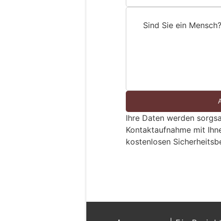
Sind Sie ein Mensch
S
i
n
d
S
i
e
Ihre Daten werden sorgsa
e
Kontaktaufnahme mit Ihn
i
kostenlosen Sicherheitsb
n
M
e
n
s
c
h