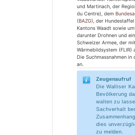
und Martinach, der Regio
du Centre), dem
Bundesam
(BAZG)
, der Hundestaffel
Kantons Waadt sowie umf
darunter Drohnen und ei
Schweizer Armee, der mi
Wärmebildsystem (FLIR) a
Die Suchmassnahmen in d
an.
Zeugenaufruf
Die Walliser Ka
Bevölkerung da
walten zu lasse
Sachverhalt bem
Zusammenhang s
dies unverzügli
zu melden.