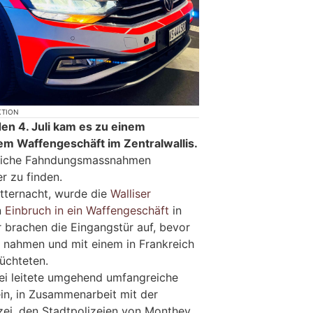
KTION
den 4. Juli kam es zu einem
nem Waffengeschäft im Zentralwallis.
eiche Fahndungsmassnahmen
r zu finden.
itternacht, wurde die
Walliser
n
Einbruch in ein Waffengeschäft
in
er brachen die Eingangstür auf, bevor
ch nahmen und mit einem in Frankreich
üchteten.
zei leitete umgehend umfangreiche
, in Zusammenarbeit mit der
ei, den Stadtpolizeien von Monthey