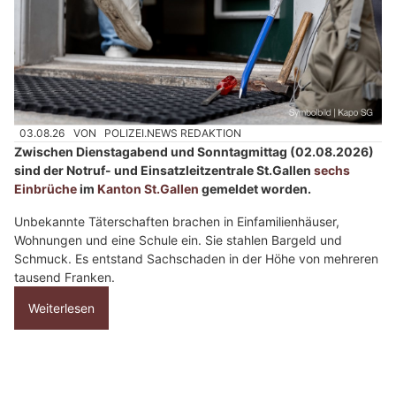
a
n
n
w
ä
h
03.08.26
VON
POLIZEI.NEWS REDAKTION
l
Zwischen Dienstagabend und Sonntagmittag (02.08.2026)
e
sind der Notruf- und Einsatzleitzentrale St.Gallen
sechs
n
Einbrüche
im
Kanton St.Gallen
gemeldet worden.
S
i
Unbekannte Täterschaften brachen in Einfamilienhäuser,
Wohnungen und eine Schule ein. Sie stahlen Bargeld und
e
Schmuck. Es entstand Sachschaden in der Höhe von mehreren
b
tausend Franken.
i
t
Weiterlesen
t
e
d
Rheinfelden AG: Mutmassliche Diebe mit
a