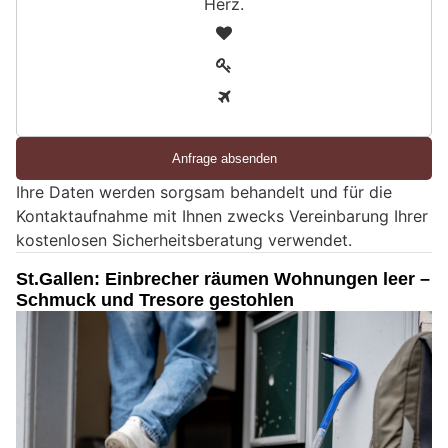
Herz
.
S
1
i
2
n
3
d
S
i
e
Ihre Daten werden sorgsam behandelt und für die
e
Kontaktaufnahme mit Ihnen zwecks Vereinbarung Ihrer
i
kostenlosen Sicherheitsberatung verwendet.
n
M
St.Gallen: Einbrecher räumen Wohnungen leer –
e
Schmuck und Tresore gestohlen
n
s
c
h
?
D