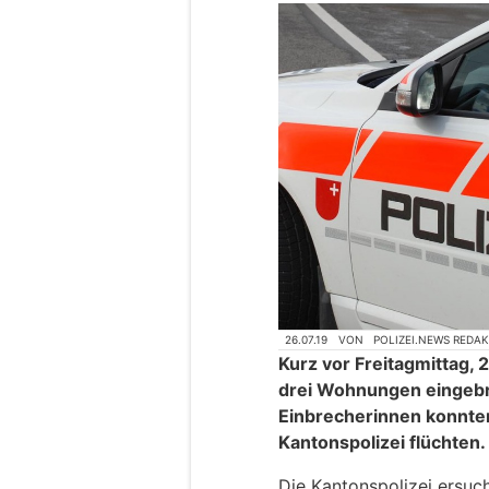
26.07.19
VON
POLIZEI.NEWS REDA
Kurz vor Freitagmittag, 2
drei Wohnungen eingebr
Einbrecherinnen konnten
Kantonspolizei flüchten.
Die Kantonspolizei ersu