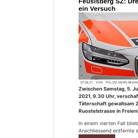
Feusisberg SZ: Dre
ein Versuch
07.06.21
VON
POLIZEI.NEWS REDA
Zwischen Samstag, 5. Jun
2021, 9.30 Uhr, verscha
Täterschaft gewaltsam Z
Ruostelstrasse in Freie
In einem vierten Fall bli
Anschliessend entfernte s