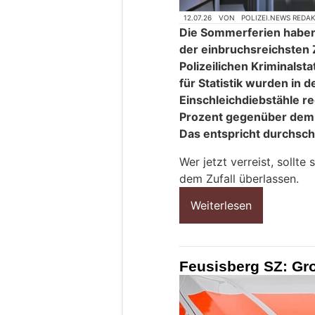
12.07.26
VON
POLIZEI.NEWS REDA
Die Sommerferien haben
der einbruchsreichsten 
Polizeilichen Kriminals
für Statistik wurden in
Einschleichdiebstähle reg
Prozent gegenüber dem 
Das entspricht durchschni
Wer jetzt verreist, sollte
dem Zufall überlassen.
Weiterlesen
Feusisberg SZ: Gr