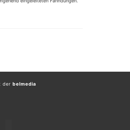
mgehend eingeleiteten Fahndungen.
t der
belmedia