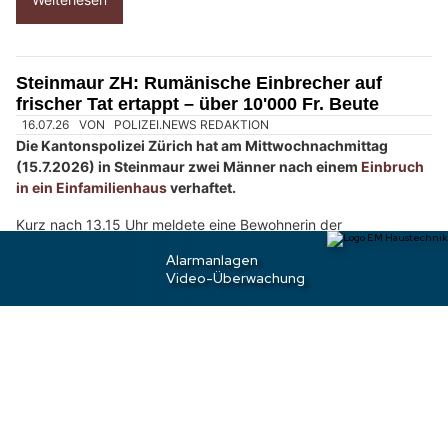
w
ä
h
l
e
08.07.26
VON
POLIZEI.NEWS REDAKTION
n
Die Kantonspolizei Zürich hat am Mittwochmorgen
S
(08.07.2026) in Flaach drei Männer verhaftet, die zuvor in
ein Waffengeschäft in Pfungen eingebrochen und
i
anschliessend mit einem Personenwagen geflüchtet sind.
e
b
Gegen 5.15 Uhr ging bei der Einsatzzentrale der Kantonspolizei
i
Zürich die Meldung ein, dass
in ein Waffengeschäft in Pfungen
t
eingebrochen
werde.
t
Weiterlesen
e
d
e
Steinmaur ZH: Rumänische Einbrecher auf
n
frischer Tat ertappt – über 10'000 Fr. Beute
S
c