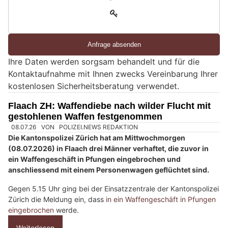
n
3
d
S
i
e
Ihre Daten werden sorgsam behandelt und für die
e
Kontaktaufnahme mit Ihnen zwecks Vereinbarung Ihrer
i
kostenlosen Sicherheitsberatung verwendet.
n
M
Flaach ZH: Waffendiebe nach wilder Flucht mit
e
gestohlenen Waffen festgenommen
n
s
c
h
?
D
a
n
n