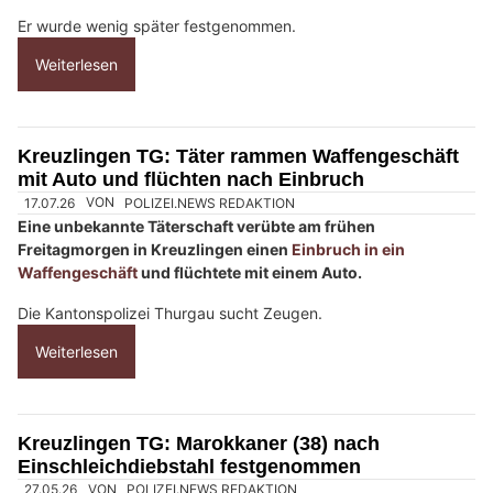
h
?
D
a
n
n
w
ä
h
21.06.26
VON
POLIZEI.NEWS REDAKTION
l
In der Nacht zum Sonntag schlich ein Mann in ein
e
Wohnmobil in Kreuzlingen ein.
n
S
Er wurde wenig später festgenommen.
i
Weiterlesen
e
b
i
t
Kreuzlingen TG: Täter rammen Waffengeschäft
mit Auto und flüchten nach Einbruch
t