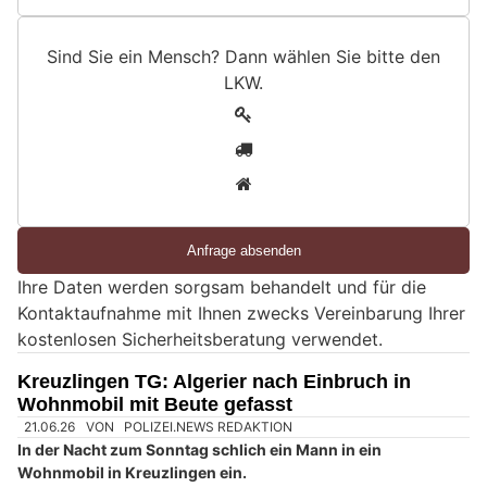
Sind Sie ein Mensch? Dann wählen Sie bitte
den
LKW
.
S
1
i
2
n
3
d
S
i
e
Ihre Daten werden sorgsam behandelt und für die
e
Kontaktaufnahme mit Ihnen zwecks Vereinbarung Ihrer
i
kostenlosen Sicherheitsberatung verwendet.
n
M
Kreuzlingen TG: Algerier nach Einbruch in
e
Wohnmobil mit Beute gefasst
n
s
c